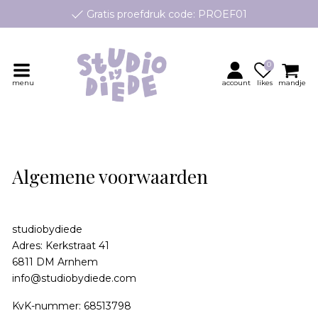
Gratis proefdruk code: PROEF01
e geboortekaartjes op maat, speciaal ontworpen voor jouw klei
Persoonlijk contact en advies
0
menu
account
likes
mandje
Algemene voorwaarden
studiobydiede
Adres: Kerkstraat 41
6811 DM Arnhem
info@studiobydiede.com
KvK-nummer: 68513798​