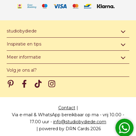
studiobydiede
Contact & afspraak maken
Inspiratie en tips
Over studiobydiede
Hippe jongensnamen van A t/m Z
Meer informatie
Unieke illustratie of ontwerp
Hippe meisjesnamen van A t/m Z
Algemene voorwaarden
Levertijden
Volg je ons al?
Hippe unisex namen van A t/m Z
Privacy verklaring
Meest gestelde vragen
Pinterest
Pinterest
Pinterest
Pinterest
Prijzen
Papiersoorten
Contact
|
Via e-mail & WhatsApp bereikbaar op ma - vrij 10.00 -
17.00 uur
-
info@studiobydiede.com
|
powered by DRN Cards 2026