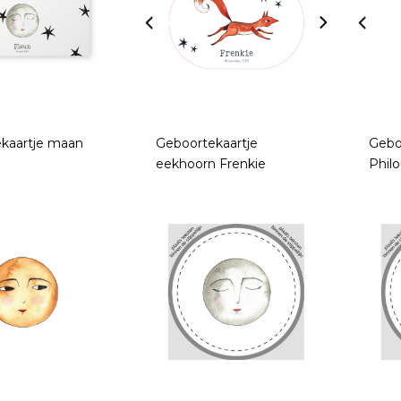
kaartje maan
Geboortekaartje
Gebo
eekhoorn Frenkie
Phil