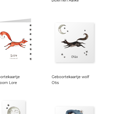
bloemen Aafke
ortekaartje
Geboortekaartje wolf
oorn Lore
Otis