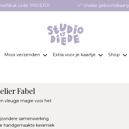
 proefdruk code: PROEF01
Unieke geboortekaartj
Mooi verzenden
Extra voor je kaartje
Shop
elier Fabel
en vleugje magie voor het
bijzondere samenwerking
haar handgemaakte keramiek