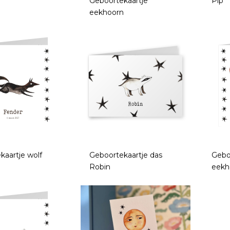
Geboortekaartje
Pip
eekhoorn
kaartje wolf
Geboortekaartje das
Gebo
Robin
eekh