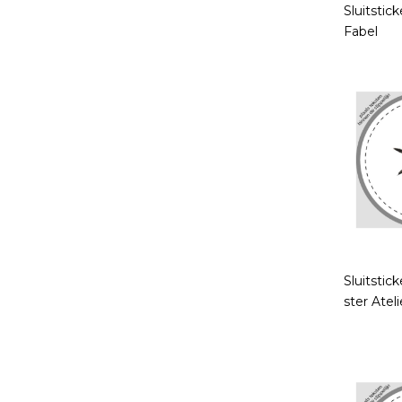
Sluitstick
Fabel
Sluitstic
ster Atel