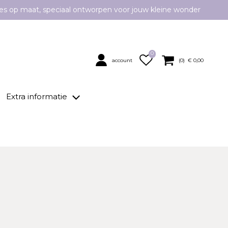
es op maat, speciaal ontworpen voor jouw kleine wonder
0
account
(
0
) €
0,00
Extra informatie