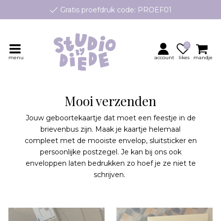
Gratis proefdruk code: PROEF01
e geboortekaartjes op maat, speciaal ontworpen voor jouw klei
Persoonlijk contact en advies
0
menu
account
likes
mandje
Mooi verzenden
Jouw geboortekaartje dat moet een feestje in de
brievenbus zijn. Maak je kaartje helemaal
compleet met de mooiste envelop, sluitsticker en
persoonlijke postzegel. Je kan bij ons ook
enveloppen laten bedrukken zo hoef je ze niet te
schrijven.