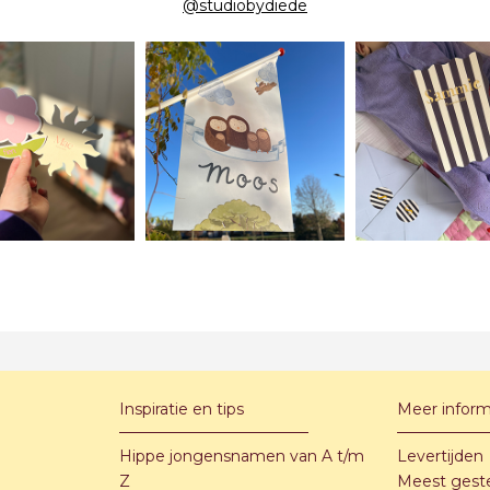
@studiobydiede
Inspiratie en tips
Meer inform
Hippe jongensnamen van A t/m
Levertijden
Z
Meest gest