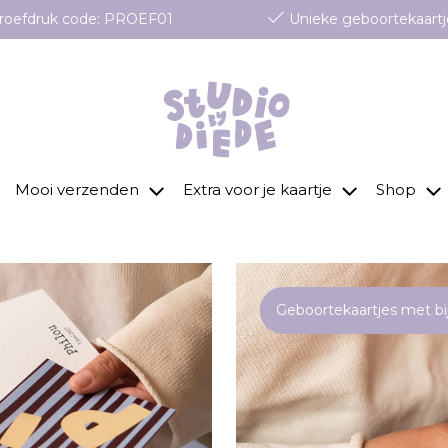
 proefdruk code: PROEF01
Unieke geboortekaartj
Mooi verzenden
Extra voor je kaartje
Shop
Geboortekaartjes met b