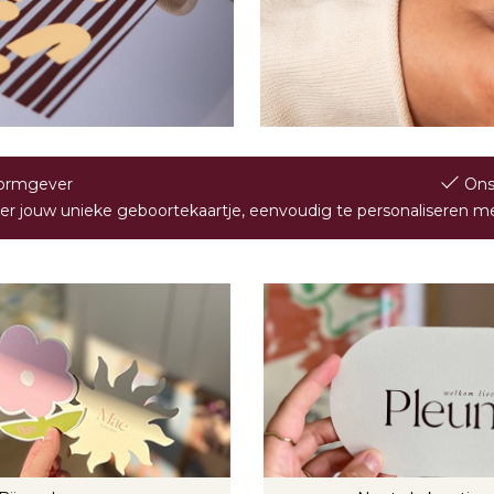
 vormgever
Ons
er jouw unieke geboortekaartje, eenvoudig te personaliseren me