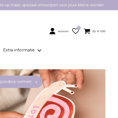
es op maat, speciaal ontworpen voor jouw kleine wonder
0
account
(
0
) €
0,00
Extra informatie
ijzondere vormen