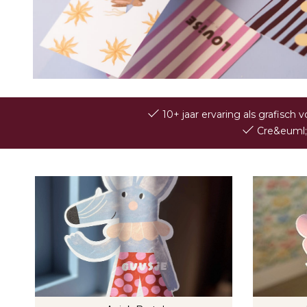
10+ jaar ervaring als grafisch
Cre&euml;