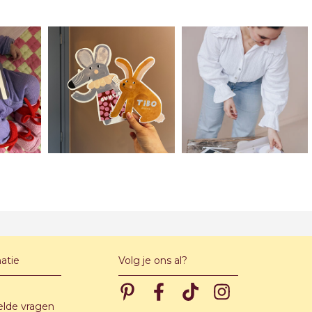
atie
Volg je ons al?
Pinterest
Pinterest
Pinterest
Pinterest
elde vragen