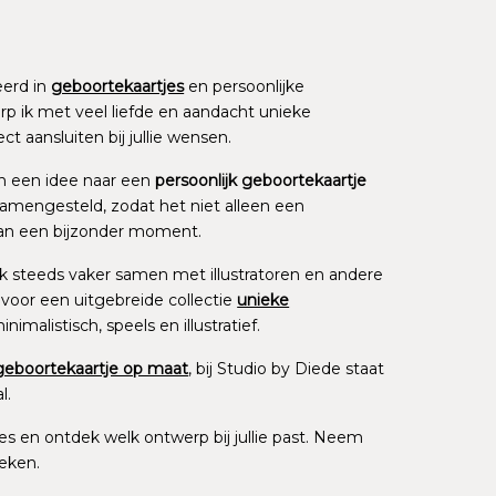
eerd in
geboortekaartjes
en persoonlijke
p ik met veel liefde en aandacht unieke
t aansluiten bij jullie wensen.
van een idee naar een
persoonlijk geboortekaartje
amengesteld, zodat het niet alleen een
 aan een bijzonder moment.
k steeds vaker samen met illustratoren en andere
oor een uitgebreide collectie
unieke
inimalistisch, speels en illustratief.
geboortekaartje op maat
, bij Studio by Diede staat
l.
jes en ontdek welk ontwerp bij jullie past. Neem
eken.