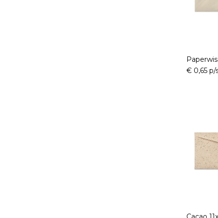
Paperwis
€ 0,65 p/
Cacao 11