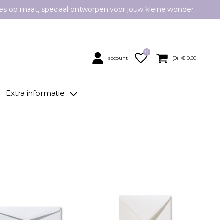
es op maat, speciaal ontworpen voor jouw kleine wonder
0
account
(
0
) €
0,00
Extra informatie