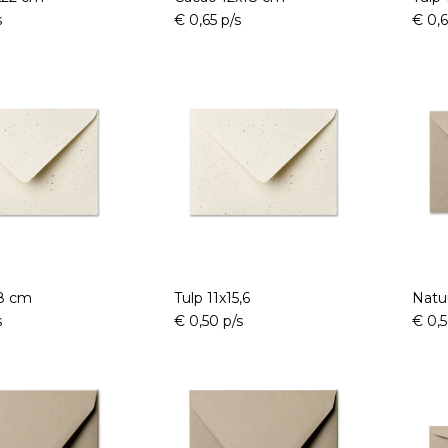
s
€ 0,65 p/s
€ 0,6
18 cm
Tulp 11x15,6
Natuu
s
€ 0,50 p/s
€ 0,5