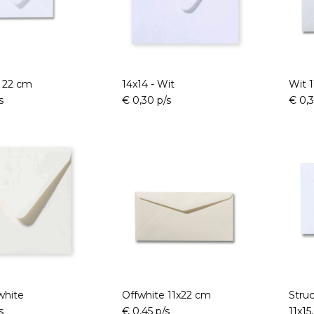
x 22 cm
14x14 - Wit
Wit 1
s
€ 0,30 p/s
€ 0,3
white
Offwhite 11x22 cm
Stru
s
€ 0,45 p/s
11x15