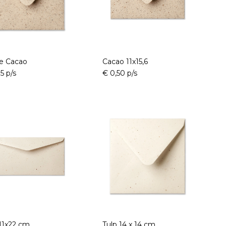
e Cacao
Cacao 11x15,6
5 p/s
€ 0,50 p/s
 11x22 cm
Tulp 14 x 14 cm