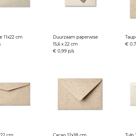
e 11x22 cm
Duurzaam paperwise
Taup
s
15,6 x 22 cm
€ 0,7
€ 0,99 p/s
x22 cm
Cacao 12x18 cm
Tulp