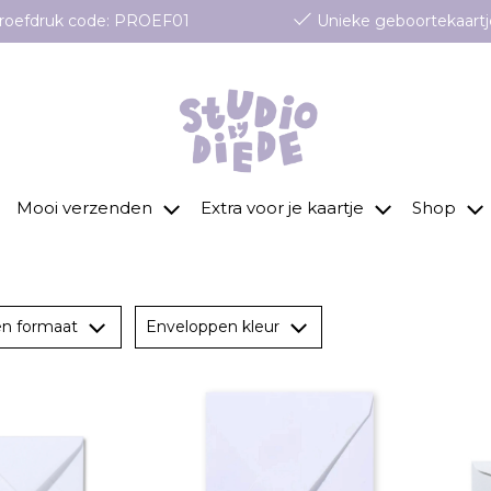
 proefdruk code: PROEF01
Unieke geboortekaartj
Mooi verzenden
Extra voor je kaartje
Shop
en formaat
Enveloppen kleur