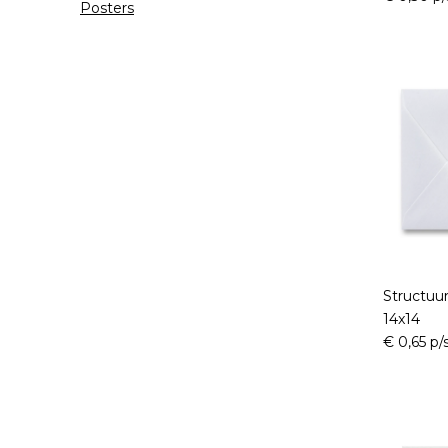
Posters
Structuu
14x14
€ 0,65 p/