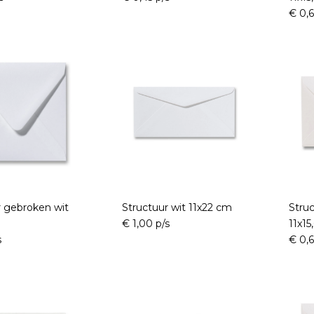
€ 0,6
r gebroken wit
Structuur wit 11x22 cm
Stru
€ 1,00 p/s
11x15
s
€ 0,6