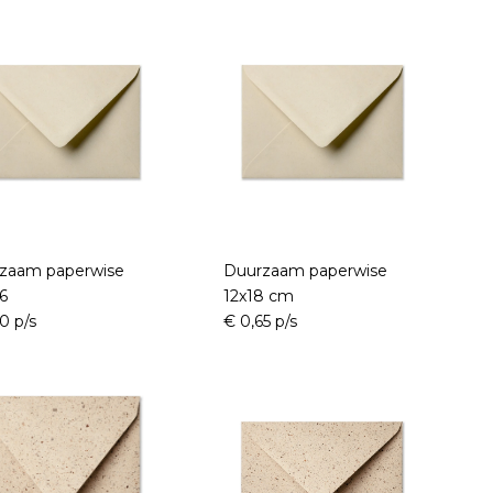
zaam paperwise
Duurzaam paperwise
,6
12x18 cm
0 p/s
€ 0,65 p/s