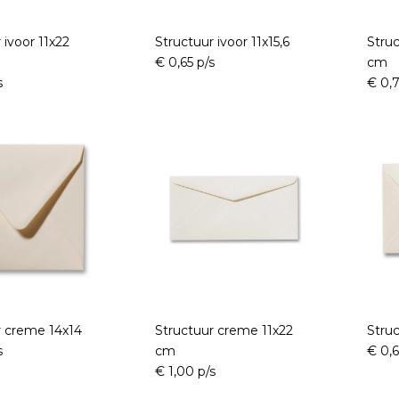
 ivoor 11x22
Structuur ivoor 11x15,6
Struc
€ 0,65 p/s
cm
s
€ 0,7
r creme 14x14
Structuur creme 11x22
Struc
s
cm
€ 0,6
€ 1,00 p/s