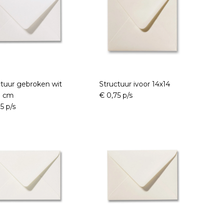
ctuur gebroken wit
Structuur ivoor 14x14
8 cm
€ 0,75 p/s
5 p/s