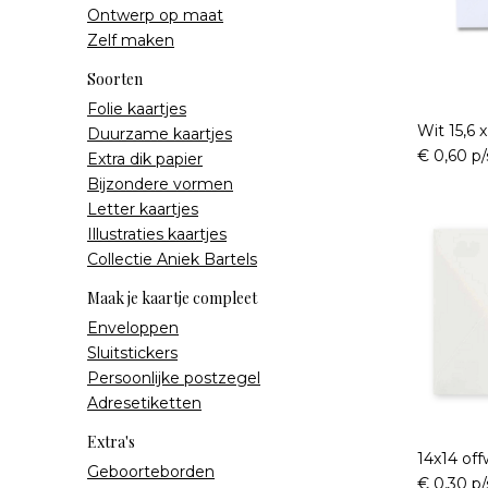
Ontwerp op maat
Zelf maken
Soorten
Folie kaartjes
Wit 15,6 
Duurzame kaartjes
€ 0,60 p/
Extra dik papier
Bijzondere vormen
Letter kaartjes
Illustraties kaartjes
Collectie Aniek Bartels
Maak je kaartje compleet
Enveloppen
Sluitstickers
Persoonlijke postzegel
Adresetiketten
Extra's
14x14 off
Geboorteborden
€ 0,30 p/