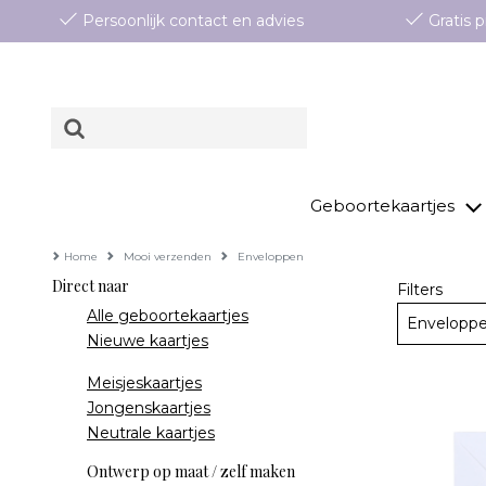
Persoonlijk contact en advies
Gratis
Geboortekaartjes
Home
Mooi verzenden
Enveloppen
Direct naar
Filters
Alle geboortekaartjes
Envelopp
Nieuwe kaartjes
Meisjeskaartjes
Jongenskaartjes
Neutrale kaartjes
Ontwerp op maat / zelf maken