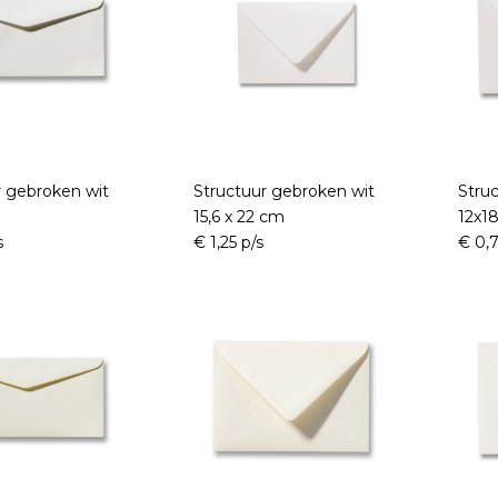
r gebroken wit
Structuur gebroken wit
Stru
15,6 x 22 cm
12x1
s
€ 1,25 p/s
€ 0,7