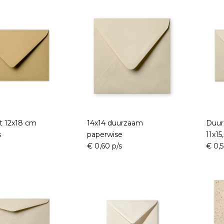
ft 12x18 cm
14x14 duurzaam
Duur
s
paperwise
11x15
€ 0,60 p/s
€ 0,5