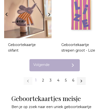
Geboortekaartje
Geboortekaartje
olifant
strepen groot - Lize
Volgende
1
2
3
4
5
6
Geboortekaartjes meisje
Ben je op zoek naar een uniek geboortekaartje