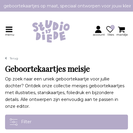
e geboortekaartjes op maat, speciaal ontworpen voor jouw klei
Persoonlijk contact en advies
0
menu
account
likes
mandje
Terug
Geboortekaartjes meisje
Op zoek naar een uniek geboortekaartje voor jullie
dochter? Ontdek onze collectie meisjes geboortekaartjes
met illustraties, stanskaartjes, foliedruk en bijzondere
details. Alle ontwerpen zijn eenvoudig aan te passen in
onze editor.
Filter