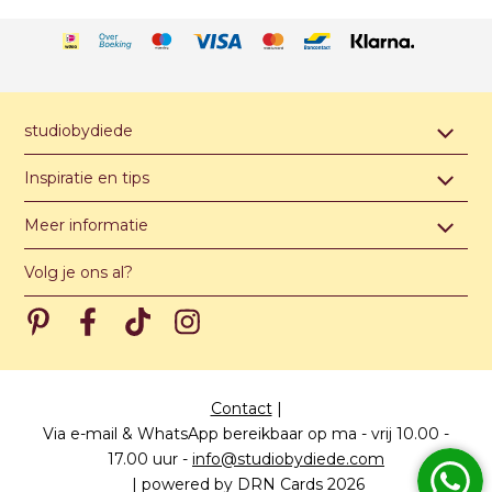
studiobydiede
Contact & afspraak maken
Inspiratie en tips
Over studiobydiede
Hippe jongensnamen van A t/m Z
Meer informatie
Unieke illustratie of ontwerp
Hippe meisjesnamen van A t/m Z
Algemene voorwaarden
Levertijden
Volg je ons al?
Hippe unisex namen van A t/m Z
Privacy verklaring
Meest gestelde vragen
Pinterest
Pinterest
Pinterest
Pinterest
Prijzen
Papiersoorten
Contact
|
Via e-mail & WhatsApp bereikbaar op ma - vrij 10.00 -
17.00 uur
-
info@studiobydiede.com
|
powered by DRN Cards 2026