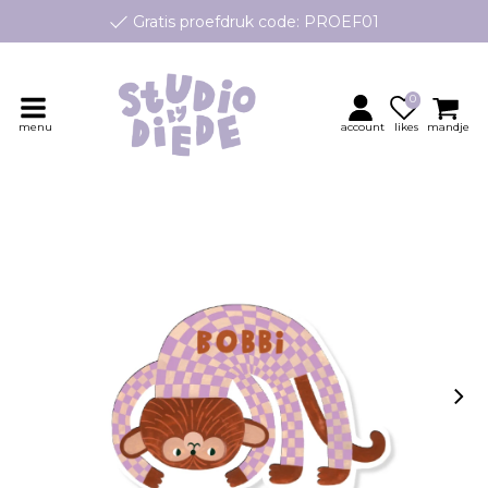
Gratis proefdruk code: PROEF01
e geboortekaartjes op maat, speciaal ontworpen voor jouw klei
Persoonlijk contact en advies
0
menu
account
likes
mandje