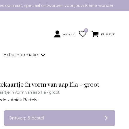
es op maat, speciaal ontworpen voor jouw kleine wonder
0
account
(
0
) €
0,00
Extra informatie
kaartje in vorm van aap lila - groot
rtje in vorm van aap lila - groot
ede x Aniek Bartels
op verlanglijstje
Ontwerp & bestel