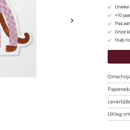
Unieke 
+10 jaa
Pas aan
Onze k
Hulp no
Omschrij
Papieradv
Levertijd
Uitleg o