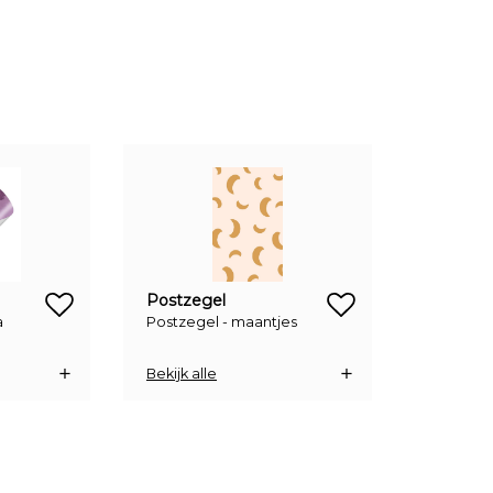
zet op verlanglijstje
zet op verlanglijstje
Postzegel
a
Postzegel - maantjes
Bekijk alle