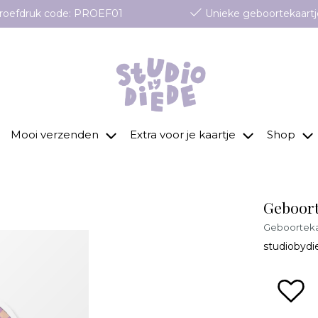
 proefdruk code: PROEF01
Unieke geboortekaartj
Mooi verzenden
Extra voor je kaartje
Shop
Geboorte
Geboortekaa
studiobydi
zet 