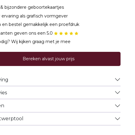
& bijzondere geboortekaartjes
r ervaring als grafisch vormgever
 en bestel gemakkelijk een proefdruk
lanten geven ons een 5.0
dig? Wij kijken graag met je mee
Bereken alvast jouw prijs
ving
ies
en
ntwerptool