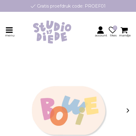
Gratis proefdruk code: PROEF01
e geboortekaartjes op maat, speciaal ontworpen voor jouw klei
Persoonlijk contact en advies
0
menu
account
likes
mandje