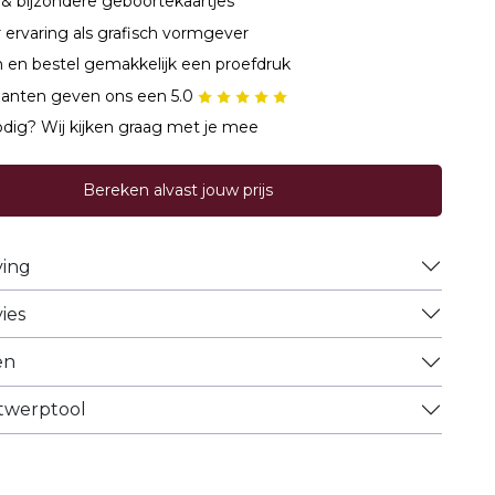
& bijzondere geboortekaartjes
r ervaring als grafisch vormgever
 en bestel gemakkelijk een proefdruk
lanten geven ons een 5.0
dig? Wij kijken graag met je mee
Bereken alvast jouw prijs
ving
ies
en
ntwerptool