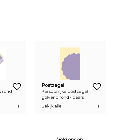
zet op verlanglijstje
zet op verlanglijstje
Postzegel
d rond
Persoonlijke postzegel
golvend rond - paars
Bekijk alle
Volg ons op