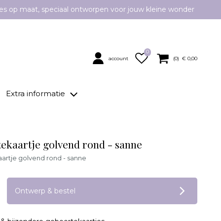
es op maat, speciaal ontworpen voor jouw kleine wonder
0
account
(
0
) €
0,00
Extra informatie
ekaartje golvend rond - sanne
rtje golvend rond - sanne
op verlanglijstje
Ontwerp & bestel