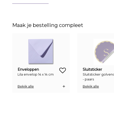
Maak je bestelling compleet
zet op verlanglijstje
Enveloppen
Sluitsticker
Lila envelop 14 x 14 cm
Sluitsticker golven
- paars
Bekijk alle
Bekijk alle