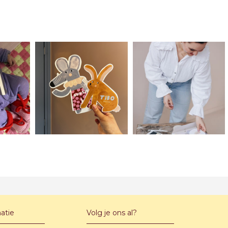
atie
Volg je ons al?