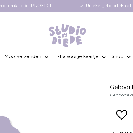
 proefdruk code: PROEF01
Unieke geboortekaartj
Mooi verzenden
Extra voor je kaartje
Shop
Geboort
Geboortekaa
zet 