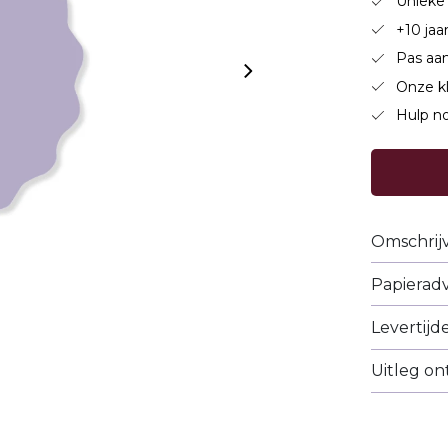
Unieke 
+10 jaa
Pas aan
Onze k
Hulp no
Omschrij
Papieradv
Levertijd
Uitleg o