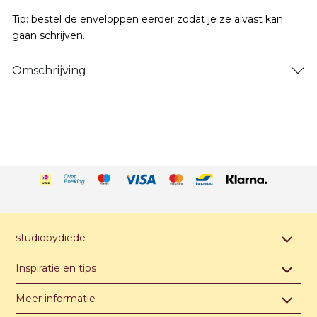
Tip: bestel de enveloppen eerder zodat je ze alvast kan
gaan schrijven.
Omschrijving
studiobydiede
Contact & afspraak maken
Inspiratie en tips
Over studiobydiede
Hippe jongensnamen van A t/m Z
Meer informatie
Unieke illustratie of ontwerp
Hippe meisjesnamen van A t/m Z
Algemene voorwaarden