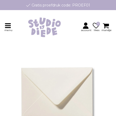
Gratis proefdruk code: PROEF01
e geboortekaartjes op maat, speciaal ontworpen voor jouw klei
Persoonlijk contact en advies
0
menu
account
likes
mandje