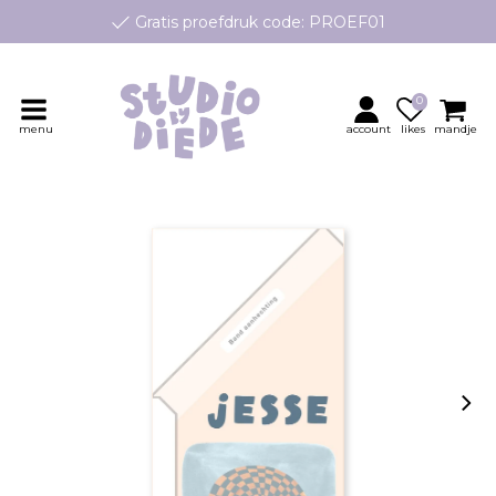
Gratis proefdruk code: PROEF01
e geboortekaartjes op maat, speciaal ontworpen voor jouw klei
Persoonlijk contact en advies
0
menu
account
likes
mandje